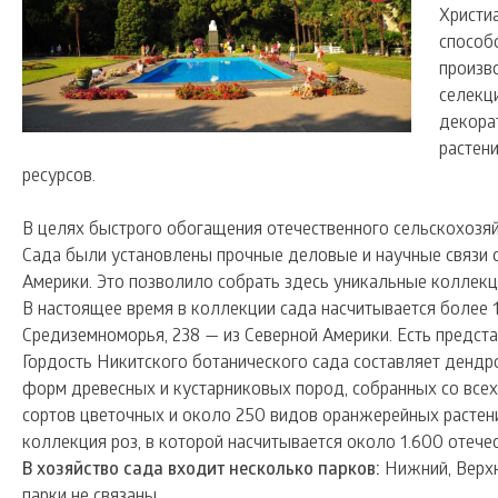
Христи
способ
произв
селекц
декора
растени
ресурсов.
В целях быстрого обогащения отечественного сельскохозя
Сада были установлены прочные деловые и научные связи 
Америки. Это позволило собрать здесь уникальные коллекц
В настоящее время в коллекции сада насчитывается более 1
Средиземноморья, 238 — из Северной Америки. Есть предс
Гордость Никитского ботанического сада составляет дендро
форм древесных и кустарниковых пород, собранных со все
сортов цветочных и около 250 видов оранжерейных растени
коллекция роз, в которой насчитывается около 1.600 отече
В хозяйство сада входит несколько парков:
Нижний, Верхн
парки не связаны.