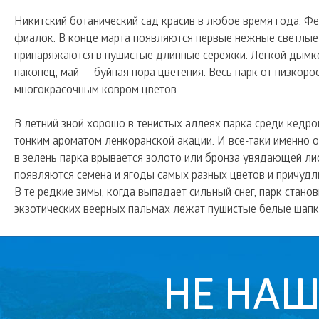
Никитский ботанический сад красив в любое время года. 
фиалок. В конце марта появляются первые нежные светлые л
принаряжаются в пушистые длинные сережки. Легкой дымкой
наконец, май — буйная пора цветения. Весь парк от низкор
многокрасочным ковром цветов.
В летний зной хорошо в тенистых аллеях парка среди кедро
тонким ароматом ленкоранской акации. И все-таки именно о
в зелень парка врывается золото или бронза увядающей ли
появляются семена и ягоды самых разных цветов и причуд
В те редкие зимы, когда выпадает сильный снег, парк стан
экзотических веерных пальмах лежат пушистые белые шапки
НЕ НА