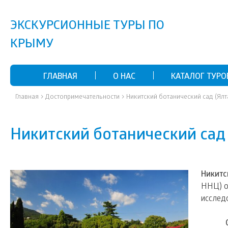
ЭКСКУРСИОННЫЕ ТУРЫ ПО
КРЫМУ
ГЛАВНАЯ
О НАС
КАТАЛОГ ТУРО
›
›
Главная
Достопримечательности
Никитский ботанический сад (Ялт
Никитский ботанический сад 
Никитс
ННЦ) ос
исслед
Осно