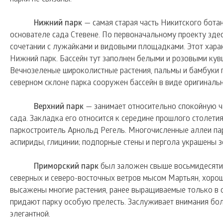
Нижний парк
— cамая старая часть Никитского бота
основателе сада Стевене. По первоначальному проекту зд
сочетании с лужайками и видовыми площадками. Этот харак
Нижний парк. Бассейн тут заполнен белыми и розовыми кув
Вечнозеленые широколистные растения, пальмы и бамбуки п
северном склоне парка сооружен бассейн в виде оригинальн
Верхний парк
— занимает относительно спокойную ча
сада. Закладка его относится к середине прошлого столетия
паркостроитель Арнольд Регель. Многочисленные аллеи па
аспириды, глицинии; подпорные стены и пергола украшены 
Приморский парк
был заложен свыше восьмидесяти 
северных и северо-восточных ветров мысом Мартьян, хоро
высажены многие растения, ранее выращиваемые только в 
придают парку особую прелесть. Заслуживает внимания бол
элегантной.