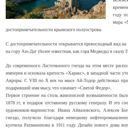
времен
году п
мира «N
достопримечательности крымского полуострова.
С достопримечательности открывается превосходный вид на 
на гору Аю-Даг (более известная, как гора Медведь) и скалу 
До современного Ласточкиного гнезда на этом месте распо
империя и основала крепость «Харакс», в западной части уте
Авроры. C VIII по X век на мысе Ай-Тодор действовал пра
подаривший имя мысу, что означает «Святой Федор».
Первое строение на столь живописной возвышенности было
1878 гг, в подарок отставному русскому генералу. И это с
художников-маринистов: Ивана Айвазовского, Алексея Бо
гнездо, получило благодаря немецкому нефтепромышлен
купчиха Рахманинова в 1911 году. Дизайн нового дома во