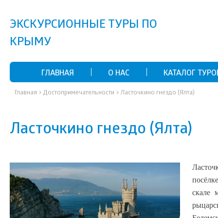
ЭКСКУРСИОННЫЕ ТУРЫ ПО
КРЫМУ
ГЛАВНАЯ
О НАС
КАТАЛОГ ТУРО
›
›
Главная
Достопримечательности
Ласточкино гнездо (Ялта)
Ласточкино гнездо (Ялта)
Ласточ
посёлк
скале 
рыцарс
Белемс